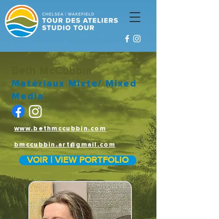
Beth McCubbin
Matériaux Mixte/ Mixed
Media
www.bethmccubbin.com
bmccubbin.art@gmail.com
VOIR | VIEW PORTFOLIO