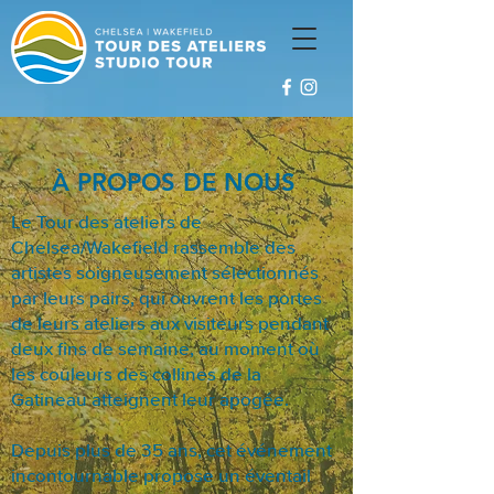
À PROPOS DE NOUS
Le Tour des ateliers de
Chelsea/Wakefield rassemble des
artistes soigneusement sélectionnés
par leurs pairs, qui ouvrent les portes
de leurs ateliers aux visiteurs pendant
deux fins de semaine, au moment où
les couleurs des collines de la
Gatineau atteignent leur apogée.
Depuis plus de 35 ans, cet événement
incontournable propose un éventail