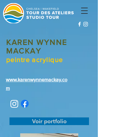
KAREN WYNNE
MACKAY
peintre acrylique
www.karenwynnemackay.co
m
Voir portfolio