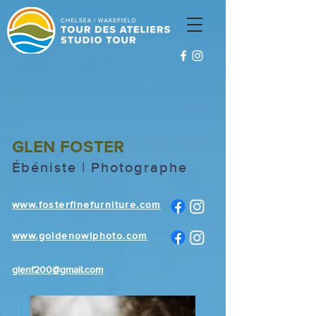
GLEN FOSTER
Ébéniste | Photographe
www.fosterfinefurniture.com
www.goldenowlphoto
.com
glenf200@gmail.com