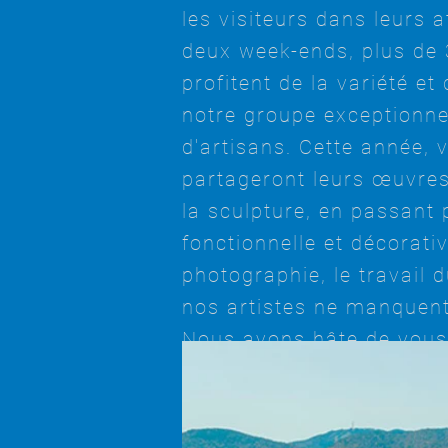
les visiteurs dans leurs a
deux week-ends, plus de 
profitent de la variété et 
notre groupe exceptionnel
d'artisans. Cette année, v
partageront leurs œuvres
la sculpture, en passant
fonctionnelle et décorativ
photographie, le travail d
nos artistes ne manquent 
Nous avons hâte de vous