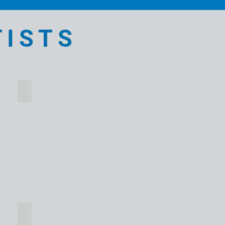
ISTS
BHAJAN COOKE
Scraffito
Flower
Mugs
ERIN THIBAULT