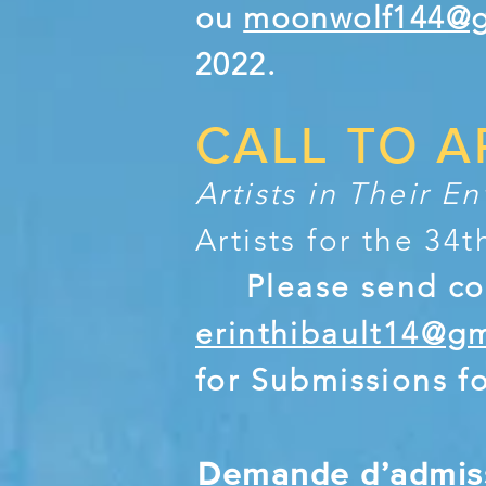
ou
moonwolf144@g
2022.
CALL TO A
Artists in Their E
Artists for the 34
Please send c
erinthibault14@g
for Submissions fo
Demande d’admiss