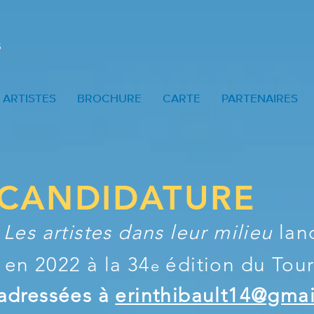
ARTISTES
BROCHURE
CARTE
PARTENAIRES
 CANDIDATURE
e
Les artistes dans leur milieu
lan
r en 2022
à la 34
édition du Tour 
e
adressées à
erinthibault14@gma