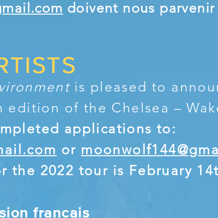
mail.com
doivent
nous
parvenir
RTISTS
nvironment
is pleased to annou
th edition of the Chelsea – Wak
ompleted
applications
to:
mail.com
or
moonwolf144@gma
r the 2022 tour is February 14
ion francais