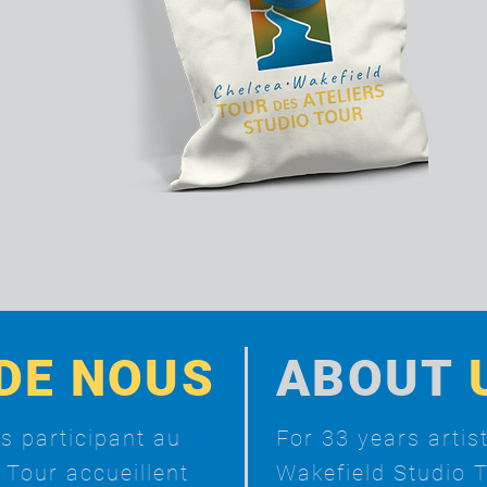
DE NOUS
ABOUT
es participant au
For 33 years artis
 Tour accueillent
Wakefield Studio 