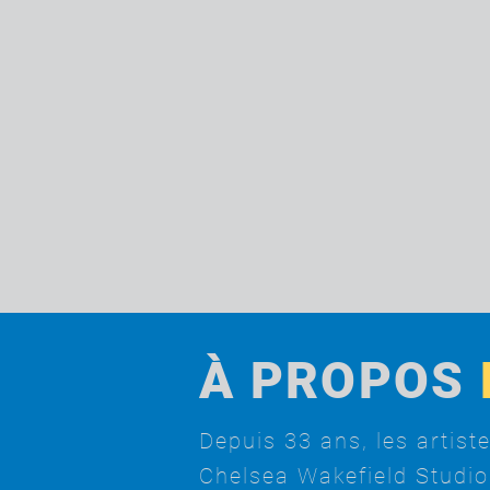
À PROPOS
Depuis 33 ans, les artist
Chelsea Wakefield Studio