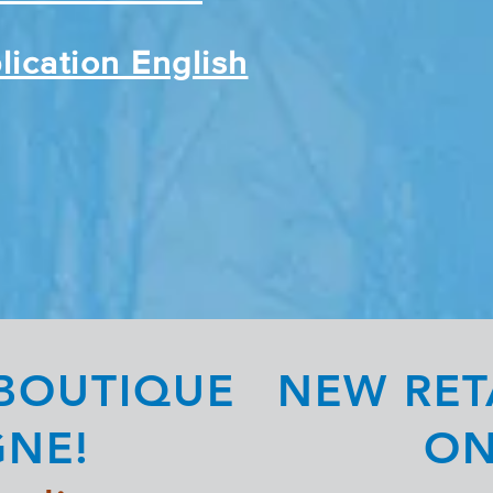
plication English
BOUTIQUE
NEW RET
GNE!
ON