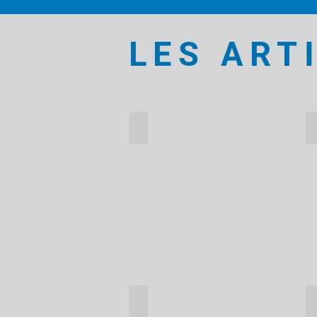
LES ART
ALISHA REILLY-ROE
Winter
Scene
CHRIS HAMILTON