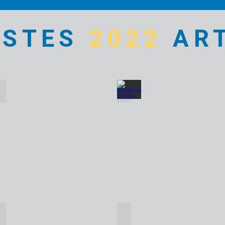
ISTES
2022
ART
ANNA FERRABEE
BARBARA SOYKA
Hydrangea
Cottage
Life
DEREK WILSON
ELIZABETH RUTLEDGE