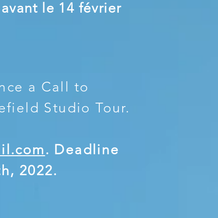
avant le 14 février
nce a Call to
efield Studio Tour.
il.com
. Deadline
th, 2022.