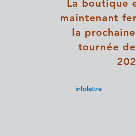
La boutique e
maintenant fe
la prochaine
tournée de
20
Pour rester informés, abo
notre
infolettre
ici.