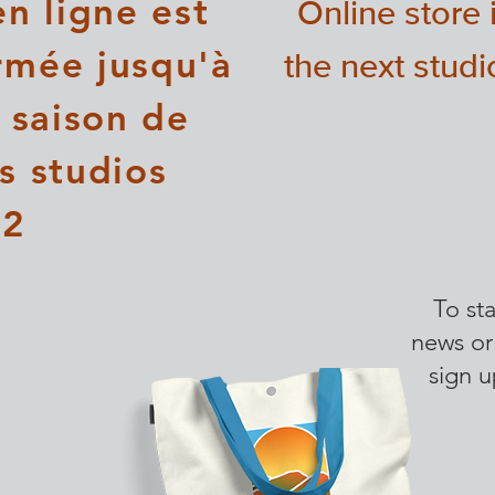
n ligne est
Online store 
rmée jusqu'à
the next stud
 saison de
s studios
22
nnez-vous à
To st
news or
sign u