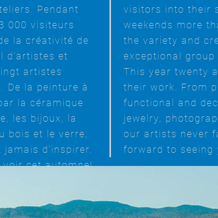
teliers. Pendant
visitors into their
3 000 visiteurs
weekends more tha
de la créativité de
the variety and cre
 d'artistes et
exceptional group 
ingt artistes
This year twenty a
. De la peinture à
their work. From p
 par la céramique
functional and dec
e, les bijoux, la
jewelry, photogra
u bois et le verre,
our artists never f
jamais d'inspirer.
forward to seeing 
 voir cet automne!