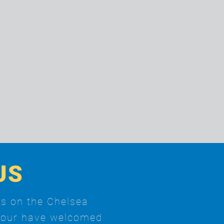
US
ts on the Chelsea
Tour have welcomed