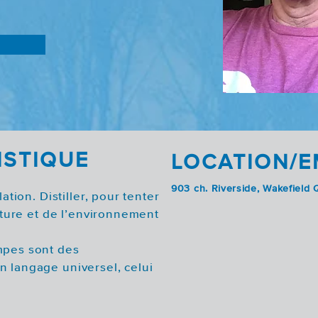
ISTIQUE
LOCATION/
903 ch. Riverside, Wakefiel
ation. Distiller, pour tenter
nature et de l’environnement
mpes sont des
n langage universel, celui