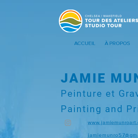
ACCUEIL
À PROPOS
JAMIE MU
Peinture et
Gra
Painting and P
www.jamiemunroart
jamiemunro57@gma