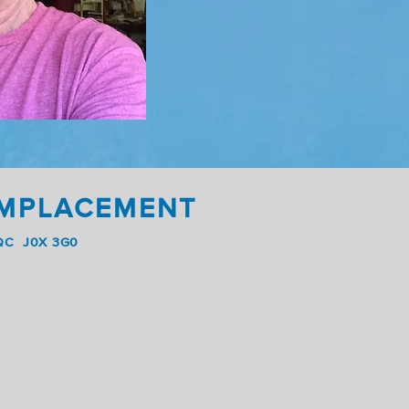
EMPLACEMENT
d QC J0X 3G0