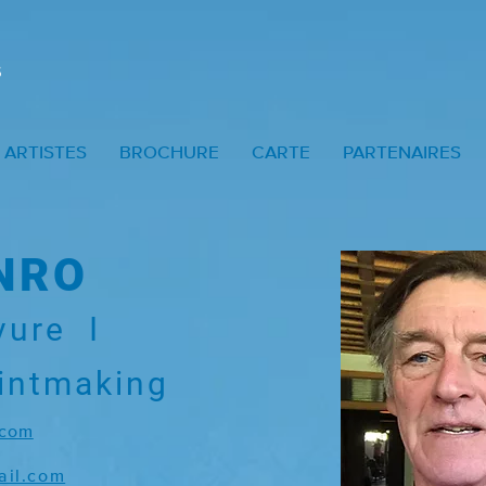
ARTISTES
BROCHURE
CARTE
PARTENAIRES
NRO
vure
I
rintmaking
.com
il.com