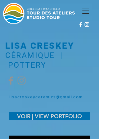
LISA CRESKEY
CÉRAMIQUE |
POTTERY
lisacreskeyceramics@gmail.com
VOIR | VIEW PORTFOLIO